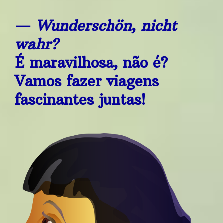
—
Wunderschön
,
nicht
wahr?
É maravilhosa, não é?
Vamos fazer viagens
fascinantes juntas!