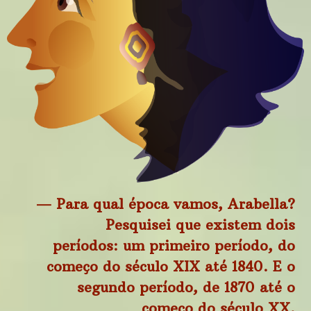
— Para qual época vamos, Arabella?
Pesquisei que existem dois
períodos: um primeiro período, do
começo do século XIX até 1840. E o
segundo período, de 1870 até o
começo do século XX.